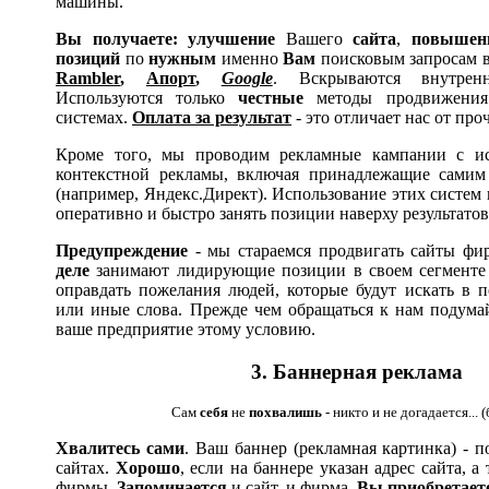
машины.
Вы получаете: улучшение
Вашего
сайта
,
повышен
позиций
по
нужным
именно
Вам
поисковым запросам 
Rambler
,
Апорт
,
Google
. Вскрываются внутрен
Используются только
честные
методы продвижения
системах.
Оплата за результат
- это отличает нас от про
Кроме того, мы проводим рекламные кампании с ис
контекстной рекламы, включая принадлежащие самим
(например, Яндекс.Директ). Использование этих систем
оперативно и быстро занять позиции наверху результатов
Предупреждение
- мы стараемся продвигать сайты фи
деле
занимают лидирующие позиции в своем сегменте
оправдать пожелания людей, которые будут искать в п
или иные слова. Прежде чем обращаться к нам подумай
ваше предприятие этому условию.
3
. Баннерная реклама
Сам
себя
не
похвалишь
- никто и не догадается...
Хвалитесь сами
. Ваш баннер (рекламная картинка) - п
сайтах.
Хорошо
, если на баннере указан адрес сайта, а
фирмы.
Запоминается
и сайт, и фирма.
Вы приобретаете