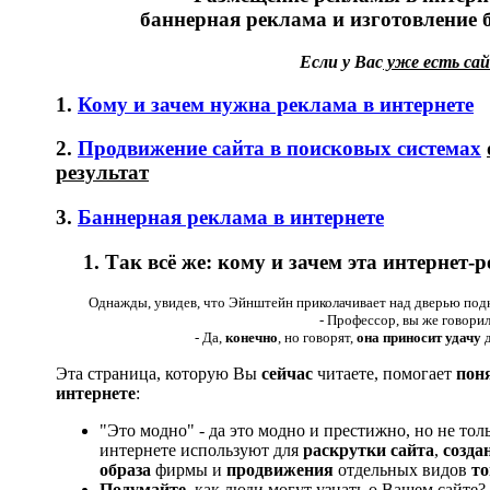
баннерная реклама и изготовление 
Если у Вас
уже есть са
1.
Кому и зачем нужна реклама в интернете
2.
Продвижение сайта в поисковых системах
результат
3.
Баннерная реклама в интернете
1
. Так всё же: кому и зачем эта интернет
Однажды, увидев, что Эйнштейн приколачивает над дверью подк
- Профессор, вы же говорил
- Да,
конечно
, но говорят,
она приносит удачу
д
Эта страница, которую Вы
сейчас
читаете, помогает
пон
интернете
:
"Это модно" - да это модно и престижно, но не тол
интернете используют для
раскрутки сайта
,
созда
образа
фирмы и
продвижения
отдельных видов
то
Подумайте
, как люди могут узнать о Вашем сайте?