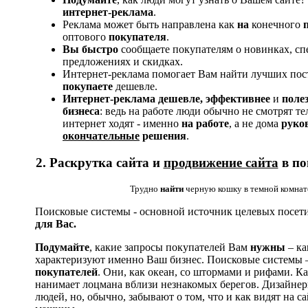
интернет-реклама
.
Реклама может быть направлена как
на
конечного
оптового
покупателя
.
Вы быстро
сообщаете покупателям
о новинках, с
предложениях и скидках.
Интернет-реклама помогает Вам найти лучших пос
покупаете
дешевле.
Интернет-реклама
дешевле, эффективнее
и
поле
бизнеса
: ведь на работе люди обычно не смотрят тел
интернет ходят - именно
на работе
, а не дома
руко
окончательные
решения
.
2
. Раскрутка сайта и
продвижение сайта
в по
Трудно
найти
черную кошку в темной комнат
Поисковые системы - основной источник целевых посет
для Вас.
Подумайте
, какие запросы покупателей Вам
нужны
– ка
характеризуют именно Ваш бизнес. Поисковые системы 
покупателей
. Они, как океан, со штормами и рифами. 
нанимает лоцмана вблизи незнакомых берегов. Дизайнер
людей, но, обычно, забывают о том, что и как видят на с