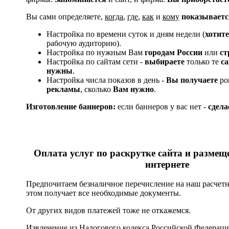
Вы сами определяете,
когда
,
где
,
как
и
кому
показываетс
Настройка по времени суток и дням недели (
хотите
рабочую аудиторию).
Настройка по нужным Вам
городам России
или
ст
Настройка по сайтам сети -
выбираете
только те
са
нужны
.
Настройка числа показов в день -
Вы получаете
ро
рекламы
, сколько
Вам нужно
.
Изготовление баннеров:
если баннеров у вас нет -
сдела
Оплата услуг по раскрутке сайта и разме
интернете
Предпочитаем безналичное перечисление на наш расчетн
этом получает все необходимые документы.
От других видов платежей тоже не откажемся.
Извлечение из Налогового кодекса Российской Федерации 