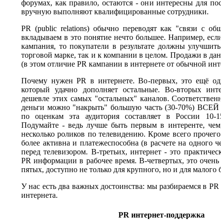
форумах, как правило, остаются - они интересны для по
вручную выполняют квалифицированные сотрудники.
PR (public relations) обычно переводят как "связи с о
вкладываем в это понятие нечто большее. Например, есл
кампания, то покупатели в результате должны улучшить
торговой марке, так и к компании в целом. Продажи в дан
(в этом отличие PR кампании в интернете от обычной инт
Почему нужен PR в интернете. Во-первых, это ещё о
который удачно дополняет остальные. Во-вторых инт
дешевле этих самых "остальных" каналов. Соответствен
деньги можно "накрыть" большую часть (30-70%) ВСЕЙ 
по оценкам эта аудитория составляет в России 10-1
Подумайте - ведь лучше быть первым в интеренте, чем,
несколько роликов по телевидению. Кроме всего прочего
более активна и платежеспособна (в расчете на одного ч
перед телевизором. В-третьих, интернет - это практиче
PR информации в рабочее время. В-четвертых, это очень
пятых, доступно не только для крупного, но и для малого 
У нас есть два важных достоинства: мы разбираемся в P
интернета.
PR интернет-поддержка